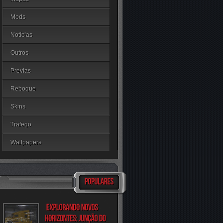
Mods
Notícias
Outros
Previas
Reboque
Skins
Trafego
Wallpapers