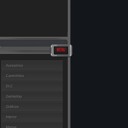
Acessórios
Caminhões
DLC
Gameplay
Gráficos
Interior
Mapas