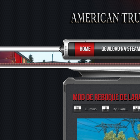
13 maio
By ISAKE