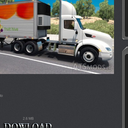
to
2.6 MB